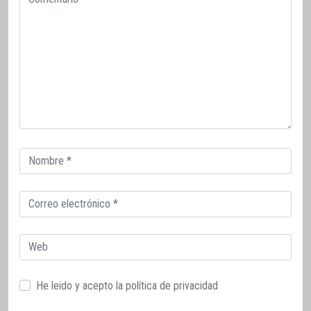
Correo
electrónico
Correo
electrónico
Web
He leido y acepto la
política de privacidad