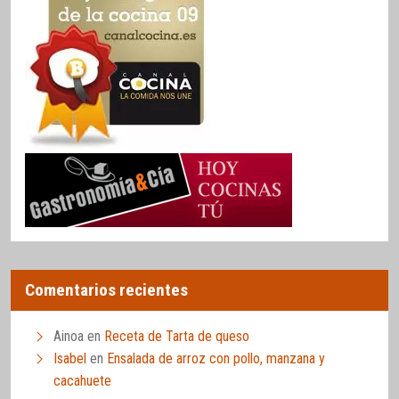
Comentarios recientes
Ainoa
en
Receta de Tarta de queso
Isabel
en
Ensalada de arroz con pollo, manzana y
cacahuete