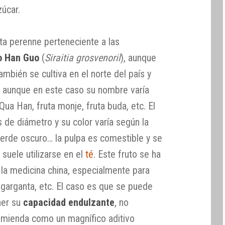
úcar.
ta perenne perteneciente a las
o Han Guo
(
Siraitia grosvenoril
), aunque
también se cultiva en el norte del país y
 aunque en este caso su nombre varía
a Han, fruta monje, fruta buda, etc. El
 de diámetro y su color varía según la
verde oscuro… la pulpa es comestible y se
 suele utilizarse en el
té
. Este fruto se ha
 la medicina china, especialmente para
e garganta, etc. El caso es que se puede
aer su
capacidad endulzante
, no
omienda como un magnífico aditivo