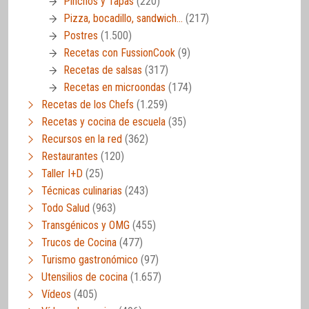
Pinchos y Tapas
(220)
Pizza, bocadillo, sandwich…
(217)
Postres
(1.500)
Recetas con FussionCook
(9)
Recetas de salsas
(317)
Recetas en microondas
(174)
Recetas de los Chefs
(1.259)
Recetas y cocina de escuela
(35)
Recursos en la red
(362)
Restaurantes
(120)
Taller I+D
(25)
Técnicas culinarias
(243)
Todo Salud
(963)
Transgénicos y OMG
(455)
Trucos de Cocina
(477)
Turismo gastronómico
(97)
Utensilios de cocina
(1.657)
Vídeos
(405)