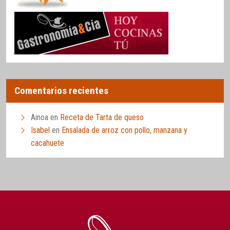
Comentarios recientes
Ainoa
en
Receta de Tarta de queso
Isabel
en
Ensalada de arroz con pollo, manzana y
cacahuete