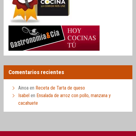
Comentarios recientes
Ainoa
en
Receta de Tarta de queso
Isabel
en
Ensalada de arroz con pollo, manzana y
cacahuete