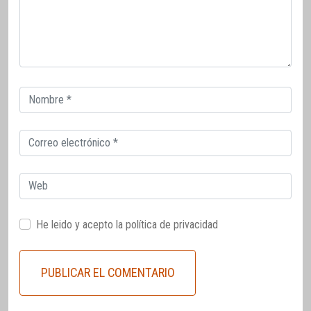
Correo
electrónico
Correo
electrónico
Web
He leido y acepto la
política de privacidad