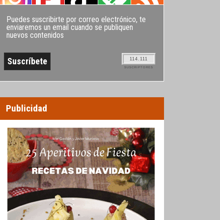
Puedes suscribirte por correo electrónico, te
enviaremos un email cuando se publiquen
nuevos contenidos
114.111
SUSCRIPTORES
Publicidad