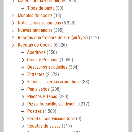
Materia prima y productos
(954)
Tipos de pasta
(30)
Muebles de cocina
(18)
Noticias gastronómicas
(6.928)
Nuevas tendencias
(395)
Recetas con freidora de aire (airfryer)
(112)
Recetas de Cocina
(6.926)
Aperitivos
(556)
Carne y Pescado
(1.030)
Desayunos saludables
(334)
Entrantes
(2.672)
Especias, hierbas aromáticas
(83)
Pan y varios
(208)
Pinchos y Tapas
(220)
Pizza, bocadillo, sandwich…
(217)
Postres
(1.500)
Recetas con FussionCook
(9)
Recetas de salsas
(317)