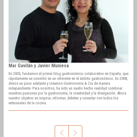
Mar Gavilán y Javier Muniesa
En 2005, fundamos el primer blog gastronómico colaborativo en España, que
rápidamente se convirtió en un referente en el ámbito gastronómico. En 2008,
dimos un paso adelante y creamos Gastronomía & Cía de manera
independiente. Para nosotros, ha sido un sueño hecho realidad combinar
nuestras pasiones por la gastronomía, la creatividad y la divulgación. Ahora
nuestro objetivo es inspirar, informar, deleitar y conectar con todos los
entusiastas de la cocina.