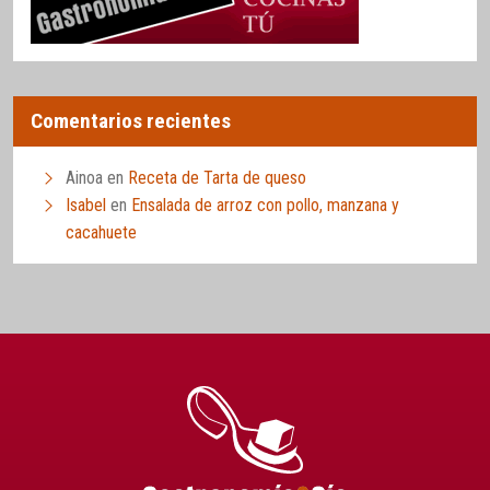
Comentarios recientes
Ainoa
en
Receta de Tarta de queso
Isabel
en
Ensalada de arroz con pollo, manzana y
cacahuete