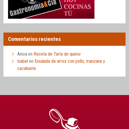
Comentarios recientes
Ainoa
en
Receta de Tarta de queso
Isabel
en
Ensalada de arroz con pollo, manzana y
cacahuete