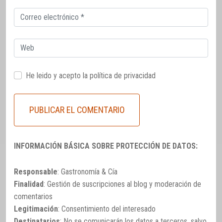
Correo
electrónico
Web
He leido y acepto la
política de privacidad
INFORMACIÓN BÁSICA SOBRE PROTECCIÓN DE DATOS:
Responsable
: Gastronomía & Cía
Finalidad
: Gestión de suscripciones al blog y moderación de
comentarios
Legitimación
: Consentimiento del interesado
Destinatarios
: No se comunicarán los datos a terceros, salvo