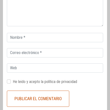
Correo
electrónico
Correo
electrónico
Web
He leido y acepto la
política de privacidad