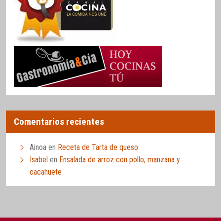
Comentarios recientes
Ainoa
en
Receta de Tarta de queso
Isabel
en
Ensalada de arroz con pollo, manzana y
cacahuete