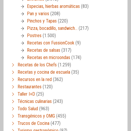
Especias, hierbas aromáticas
(83)
Pan y varios
(208)
Pinchos y Tapas
(220)
Pizza, bocadillo, sandwich…
(217)
Postres
(1.500)
Recetas con FussionCook
(9)
Recetas de salsas
(317)
Recetas en microondas
(174)
Recetas de los Chefs
(1.259)
Recetas y cocina de escuela
(35)
Recursos en la red
(362)
Restaurantes
(120)
Taller I+D
(25)
Técnicas culinarias
(243)
Todo Salud
(963)
Transgénicos y OMG
(455)
Trucos de Cocina
(477)
Turismo gastronómico
(97)