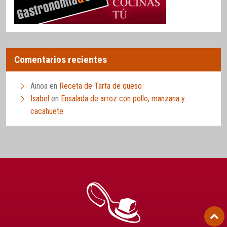
Comentarios recientes
Ainoa
en
Receta de Tarta de queso
Isabel
en
Ensalada de arroz con pollo, manzana y
cacahuete