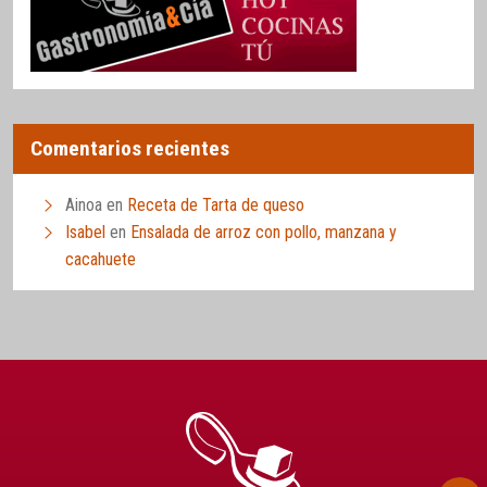
Comentarios recientes
Ainoa
en
Receta de Tarta de queso
Isabel
en
Ensalada de arroz con pollo, manzana y
cacahuete