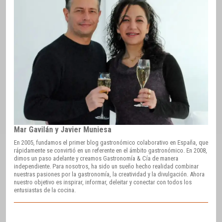
Mar Gavilán y Javier Muniesa
En 2005, fundamos el primer blog gastronómico colaborativo en España, que
rápidamente se convirtió en un referente en el ámbito gastronómico. En 2008,
dimos un paso adelante y creamos Gastronomía & Cía de manera
independiente. Para nosotros, ha sido un sueño hecho realidad combinar
nuestras pasiones por la gastronomía, la creatividad y la divulgación. Ahora
nuestro objetivo es inspirar, informar, deleitar y conectar con todos los
entusiastas de la cocina.