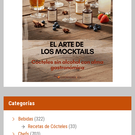
Categorías
Bebidas
(322)
Recetas de Cócteles
(33)
Chefs
(703)