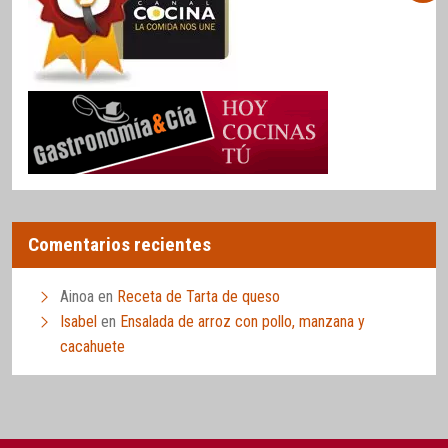
Comentarios recientes
Ainoa
en
Receta de Tarta de queso
Isabel
en
Ensalada de arroz con pollo, manzana y
cacahuete