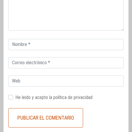
Correo
electrónico
Correo
electrónico
Web
He leido y acepto la
política de privacidad