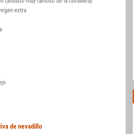
lo (arbusto muy ramoso de la cordillera)
virgen extra
a
ejo
liva de nevadillo