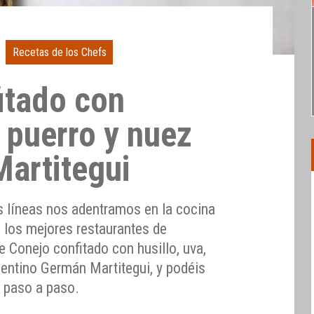
Recetas de los Chefs
itado con
, puerro y nuez
artitegui
as líneas nos adentramos en la cocina
e los mejores restaurantes de
e Conejo confitado con husillo, uva,
gentino Germán Martitegui, y podéis
n paso a paso.