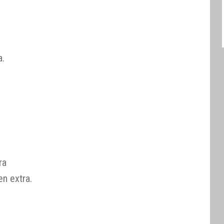
a.
ra
en extra.