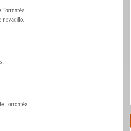
e Torrontés
 nevadillo.
s.
de Torrontés