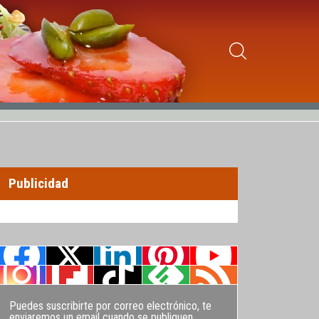
Publicidad
Puedes suscribirte por correo electrónico, te
enviaremos un email cuando se publiquen