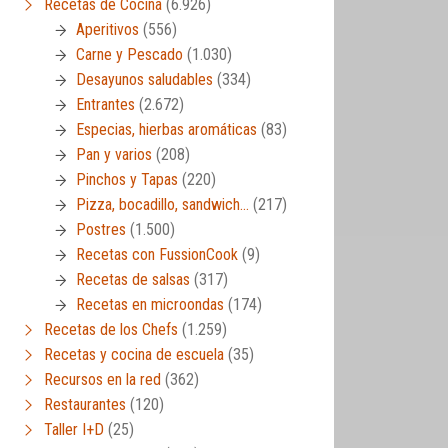
Recetas de Cocina
(6.926)
Aperitivos
(556)
Carne y Pescado
(1.030)
Desayunos saludables
(334)
Entrantes
(2.672)
Especias, hierbas aromáticas
(83)
Pan y varios
(208)
Pinchos y Tapas
(220)
Pizza, bocadillo, sandwich…
(217)
Postres
(1.500)
Recetas con FussionCook
(9)
Recetas de salsas
(317)
Recetas en microondas
(174)
Recetas de los Chefs
(1.259)
Recetas y cocina de escuela
(35)
Recursos en la red
(362)
Restaurantes
(120)
Taller I+D
(25)