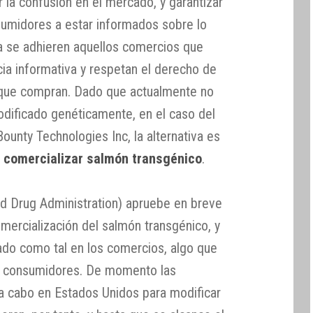
ar la confusión en el mercado, y garantizar
sumidores a estar informados sobre lo
a se adhieren aquellos comercios que
cia informativa y respetan el derecho de
o que compran. Dado que actualmente no
odificado genéticamente, en el caso del
unty Technologies Inc, la alternativa es
 comercializar salmón transgénico
.
d Drug Administration) apruebe en breve
omercialización del salmón transgénico, y
cado como tal en los comercios, algo que
os consumidores. De momento las
s a cabo en Estados Unidos para modificar