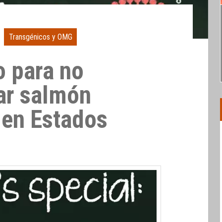
Transgénicos y OMG
 para no
ar salmón
 en Estados