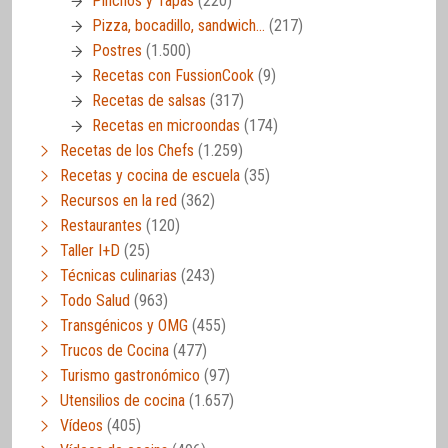
Pinchos y Tapas
(220)
Pizza, bocadillo, sandwich…
(217)
Postres
(1.500)
Recetas con FussionCook
(9)
Recetas de salsas
(317)
Recetas en microondas
(174)
Recetas de los Chefs
(1.259)
Recetas y cocina de escuela
(35)
Recursos en la red
(362)
Restaurantes
(120)
Taller I+D
(25)
Técnicas culinarias
(243)
Todo Salud
(963)
Transgénicos y OMG
(455)
Trucos de Cocina
(477)
Turismo gastronómico
(97)
Utensilios de cocina
(1.657)
Vídeos
(405)