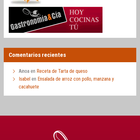
Comentarios recientes
Ainoa
en
Receta de Tarta de queso
Isabel
en
Ensalada de arroz con pollo, manzana y
cacahuete