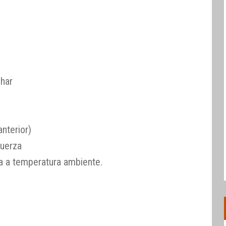
har
nterior)
fuerza
a a temperatura ambiente.