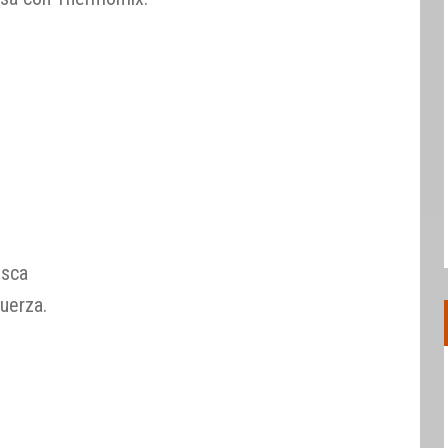
esca
uerza.