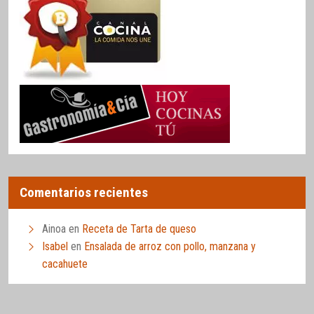
Comentarios recientes
Ainoa
en
Receta de Tarta de queso
Isabel
en
Ensalada de arroz con pollo, manzana y
cacahuete