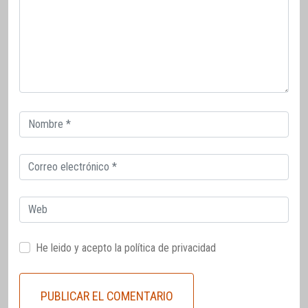
Correo
electrónico
Correo
electrónico
Web
He leido y acepto la
política de privacidad