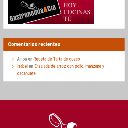
Comentarios recientes
Ainoa
en
Receta de Tarta de queso
Isabel
en
Ensalada de arroz con pollo, manzana y
cacahuete