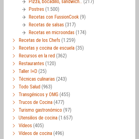
Pizza, bocadillo, sandwich…
(217)
Postres
(1.500)
Recetas con FussionCook
(9)
Recetas de salsas
(317)
Recetas en microondas
(174)
Recetas de los Chefs
(1.259)
Recetas y cocina de escuela
(35)
Recursos en la red
(362)
Restaurantes
(120)
Taller I+D
(25)
Técnicas culinarias
(243)
Todo Salud
(963)
Transgénicos y OMG
(455)
Trucos de Cocina
(477)
Turismo gastronómico
(97)
Utensilios de cocina
(1.657)
Vídeos
(405)
Vídeos de cocina
(496)