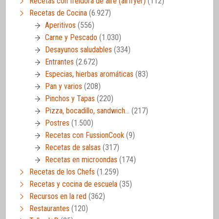
Recetas con freidora de aire (airfryer)
(112)
Recetas de Cocina
(6.927)
Aperitivos
(556)
Carne y Pescado
(1.030)
Desayunos saludables
(334)
Entrantes
(2.672)
Especias, hierbas aromáticas
(83)
Pan y varios
(208)
Pinchos y Tapas
(220)
Pizza, bocadillo, sandwich…
(217)
Postres
(1.500)
Recetas con FussionCook
(9)
Recetas de salsas
(317)
Recetas en microondas
(174)
Recetas de los Chefs
(1.259)
Recetas y cocina de escuela
(35)
Recursos en la red
(362)
Restaurantes
(120)