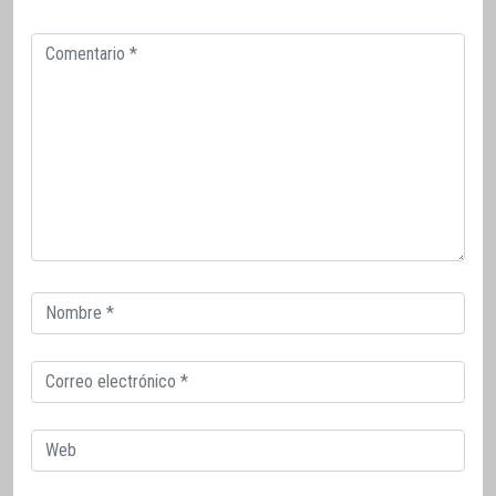
Comentario
Correo
electrónico
Correo
electrónico
Web