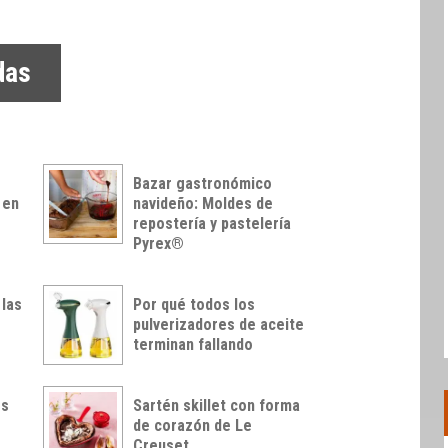
das
Bazar gastronómico
 en
navideño: Moldes de
repostería y pastelería
Pyrex®
 las
Por qué todos los
pulverizadores de aceite
terminan fallando
os
Sartén skillet con forma
de corazón de Le
Creuset