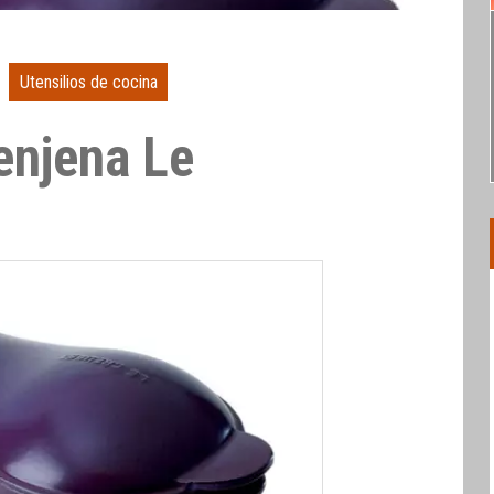
Utensilios de cocina
enjena Le