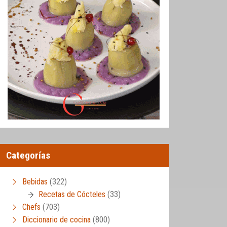
Categorías
Bebidas
(322)
Recetas de Cócteles
(33)
Chefs
(703)
Diccionario de cocina
(800)