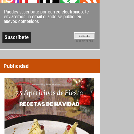
Puedes suscribirte por correo electrónico, te
enviaremos un email cuando se publiquen
nuevos contenidos
114.111
SUSCRIPTORES
Publicidad