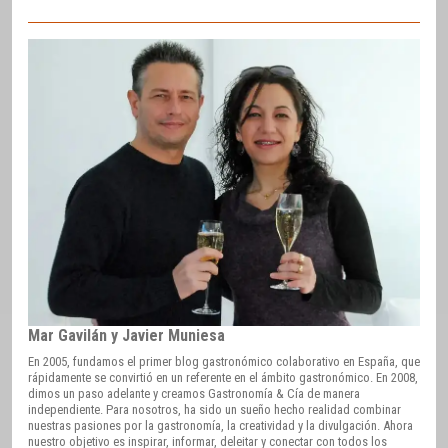
Mar Gavilán y Javier Muniesa
En 2005, fundamos el primer blog gastronómico colaborativo en España, que
rápidamente se convirtió en un referente en el ámbito gastronómico. En 2008,
dimos un paso adelante y creamos Gastronomía & Cía de manera
independiente. Para nosotros, ha sido un sueño hecho realidad combinar
nuestras pasiones por la gastronomía, la creatividad y la divulgación. Ahora
nuestro objetivo es inspirar, informar, deleitar y conectar con todos los