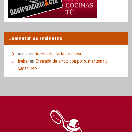
Comentarios recientes
Ainoa
en
Receta de Tarta de queso
Isabel
en
Ensalada de arroz con pollo, manzana y
cacahuete