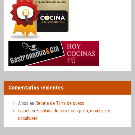
Comentarios recientes
Ainoa
en
Receta de Tarta de queso
Isabel
en
Ensalada de arroz con pollo, manzana y
cacahuete