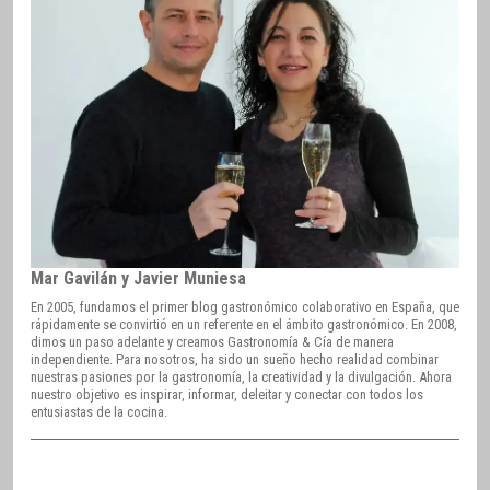
Mar Gavilán y Javier Muniesa
En 2005, fundamos el primer blog gastronómico colaborativo en España, que
rápidamente se convirtió en un referente en el ámbito gastronómico. En 2008,
dimos un paso adelante y creamos Gastronomía & Cía de manera
independiente. Para nosotros, ha sido un sueño hecho realidad combinar
nuestras pasiones por la gastronomía, la creatividad y la divulgación. Ahora
nuestro objetivo es inspirar, informar, deleitar y conectar con todos los
entusiastas de la cocina.