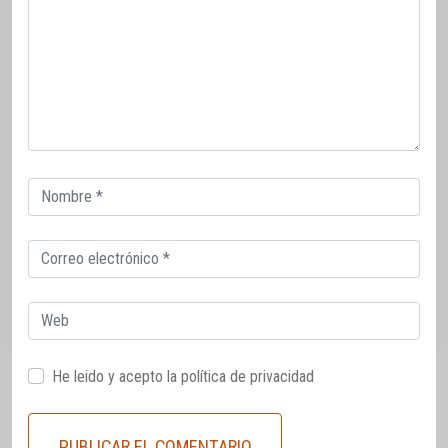
Correo
electrónico
Correo
electrónico
Web
He leido y acepto la
política de privacidad