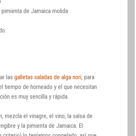
o
y pimienta de Jamaica molida
do.
ar las
galletas saladas de alga nori
, para
 el tiempo de horneado y el que necesitan
ción es muy sencilla y rápida.
 mezcla el vinagre, el vino, la salsa de
engibre y la pimienta de Jamaica. El
 criterio) lo teníamos congelado, así que