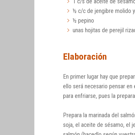
1 c/s de aceite de sésam
½ c/c de jengibre molido 
½ pepino
unas hojitas de perejil riza
Elaboración
En primer lugar hay que prepar
ello será necesario pensar en
para enfriarse, pues la prepara
Prepara la marinada del salmón,
soja, el aceite de sésamo, el j
salmón (hacedlo según vuestro