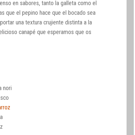
enso en sabores, tanto la galleta como el
ras que el pepino hace que el bocado sea
rtar una textura crujiente distinta a la
n delicioso canapé que esperamos que os
a nori
esco
arroz
ja
oz