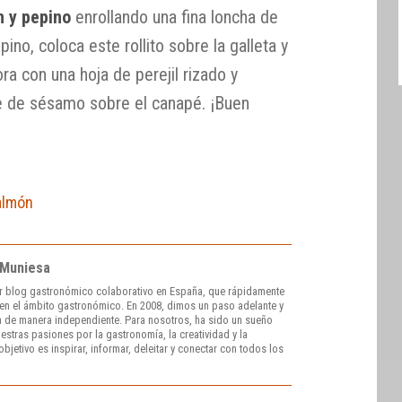
 y pepino
enrollando una fina loncha de
no, coloca este rollito sobre la galleta y
ra con una hoja de perejil rizado y
e de sésamo sobre el canapé. ¡Buen
almón
 Muniesa
r blog gastronómico colaborativo en España, que rápidamente
e en el ámbito gastronómico. En 2008, dimos un paso adelante y
 de manera independiente. Para nosotros, ha sido un sueño
stras pasiones por la gastronomía, la creatividad y la
bjetivo es inspirar, informar, deleitar y conectar con todos los