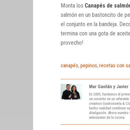
Monta los
Canapés de salmón
salmón en un bastoncito de pepi
el conjunto en la bandeja. Deco
termina con una gota de aceit
provecho!
canapés
,
pepinos
,
recetas con s
Mar Gavilán y Javier
En 2005, fundamos el prime
se convirtió en un referent
creamos Gastronomía & Cía
hecho realidad combinar nue
divulgación. Ahora nuestro o
entusiastas de la cocina.