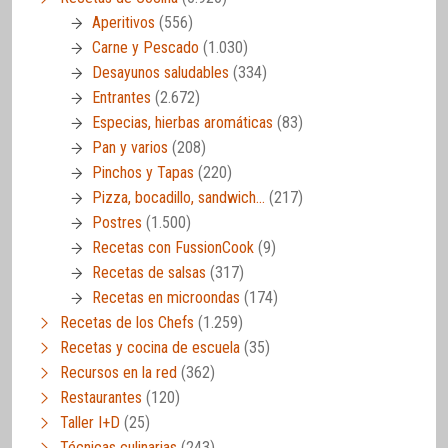
Aperitivos
(556)
Carne y Pescado
(1.030)
Desayunos saludables
(334)
Entrantes
(2.672)
Especias, hierbas aromáticas
(83)
Pan y varios
(208)
Pinchos y Tapas
(220)
Pizza, bocadillo, sandwich…
(217)
Postres
(1.500)
Recetas con FussionCook
(9)
Recetas de salsas
(317)
Recetas en microondas
(174)
Recetas de los Chefs
(1.259)
Recetas y cocina de escuela
(35)
Recursos en la red
(362)
Restaurantes
(120)
Taller I+D
(25)
Técnicas culinarias
(243)