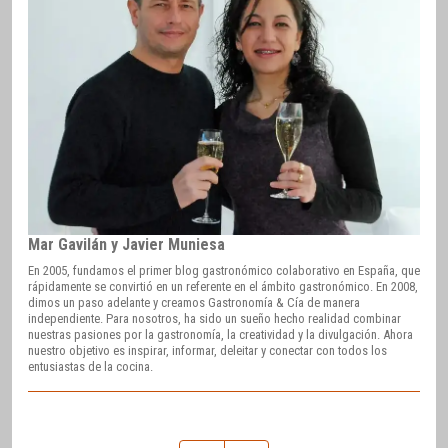
Mar Gavilán y Javier Muniesa
En 2005, fundamos el primer blog gastronómico colaborativo en España, que
rápidamente se convirtió en un referente en el ámbito gastronómico. En 2008,
dimos un paso adelante y creamos Gastronomía & Cía de manera
independiente. Para nosotros, ha sido un sueño hecho realidad combinar
nuestras pasiones por la gastronomía, la creatividad y la divulgación. Ahora
nuestro objetivo es inspirar, informar, deleitar y conectar con todos los
entusiastas de la cocina.