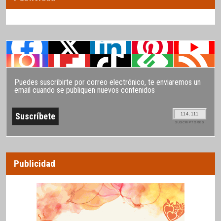
Puedes suscribirte por correo electrónico, te enviaremos un
email cuando se publiquen nuevos contenidos
114.111
SUSCRIPTORES
Publicidad