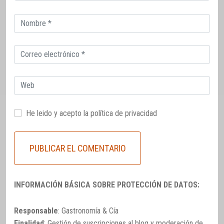
Correo
electrónico
Correo
electrónico
Web
He leido y acepto la
política de privacidad
INFORMACIÓN BÁSICA SOBRE PROTECCIÓN DE DATOS:
Responsable
: Gastronomía & Cía
Finalidad
: Gestión de suscripciones al blog y moderación de