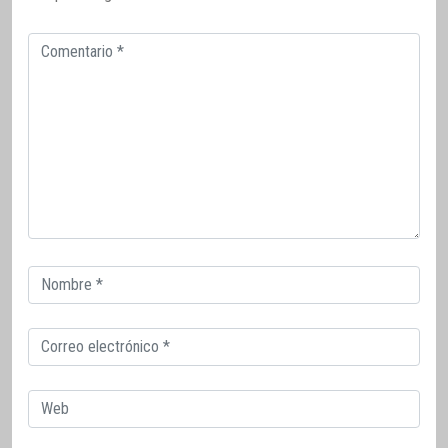
Comentario
Correo
electrónico
Correo
electrónico
Web