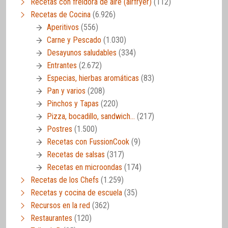
Recetas con freidora de aire (airfryer)
(112)
Recetas de Cocina
(6.926)
Aperitivos
(556)
Carne y Pescado
(1.030)
Desayunos saludables
(334)
Entrantes
(2.672)
Especias, hierbas aromáticas
(83)
Pan y varios
(208)
Pinchos y Tapas
(220)
Pizza, bocadillo, sandwich…
(217)
Postres
(1.500)
Recetas con FussionCook
(9)
Recetas de salsas
(317)
Recetas en microondas
(174)
Recetas de los Chefs
(1.259)
Recetas y cocina de escuela
(35)
Recursos en la red
(362)
Restaurantes
(120)