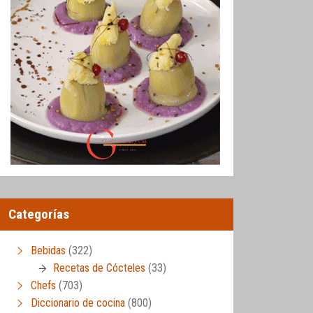
Categorías
Bebidas
(322)
Recetas de Cócteles
(33)
Chefs
(703)
Diccionario de cocina
(800)