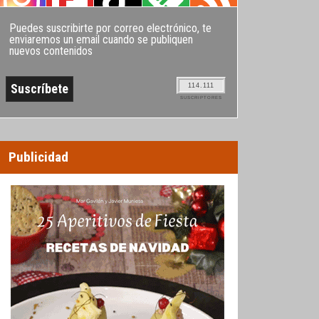
Puedes suscribirte por correo electrónico, te
enviaremos un email cuando se publiquen
nuevos contenidos
114.111
SUSCRIPTORES
Publicidad