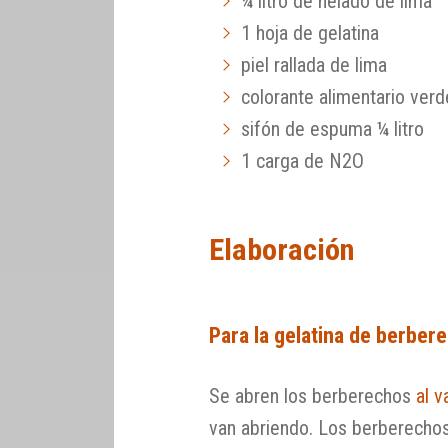
¼ litro de helado de lima
1 hoja de gelatina
piel rallada de lima
colorante alimentario verd
sifón de espuma ¼ litro
1 carga de N2O
Elaboración
Para la gelatina de berber
Se abren los berberechos
al v
van abriendo. Los berberechos