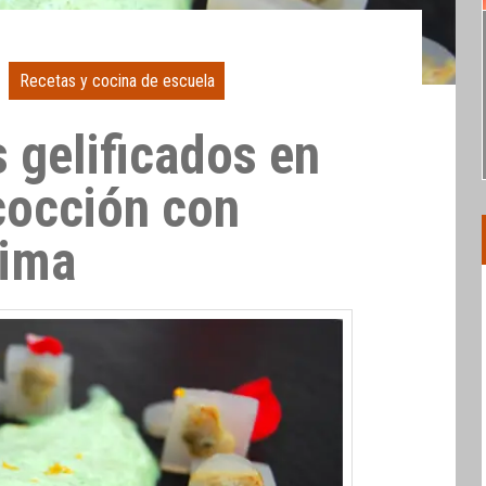
Recetas y cocina de escuela
 gelificados en
cocción con
lima