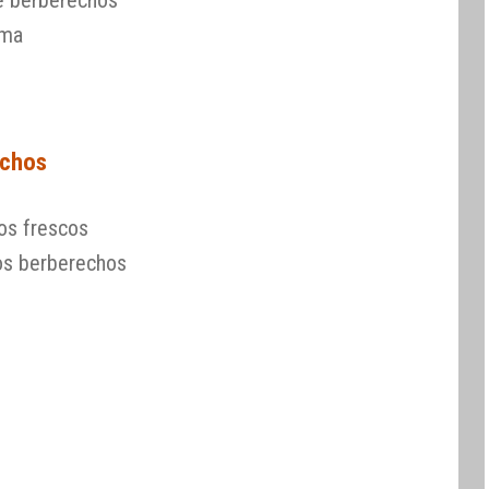
de berberechos
ima
echos
os frescos
los berberechos