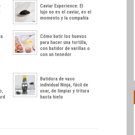
e
Caviar Experience: El
l
lujo no es el caviar, es el
momento y la compañía
ra
Cómo batir los huevos
para hacer una tortilla,
con batidor de varillas o
con un tenedor
a
Batidora de vaso
individual Ninja, fácil de
o,
usar, de limpiar y tritura
ard
hasta hielo