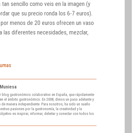
 tan sencillo como veis en la imagen (y
ar que su precio ronda los 6-7 euros).
 por menos de 20 euros ofrecen un vaso
ara las diferentes necesidades, mezclar,
pumas
 Muniesa
r blog gastronómico colaborativo en España, que rápidamente
e en el ámbito gastronómico. En 2008, dimos un paso adelante y
 de manera independiente. Para nosotros, ha sido un sueño
stras pasiones por la gastronomía, la creatividad y la
bjetivo es inspirar, informar, deleitar y conectar con todos los