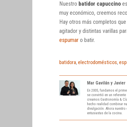
Nuestro
batidor capuccino
es
muy económico, creemos record
Hay otros más completos que
agitador y distintas varillas p
espumar
o batir.
batidora
,
electrodomésticos
,
es
Mar Gavilán y Javier
En 2005, fundamos el prime
se convirtió en un referent
creamos Gastronomía & Cía
hecho realidad combinar nue
divulgación. Ahora nuestro o
entusiastas de la cocina.