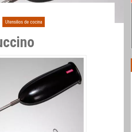
Utensilios de cocina
uccino