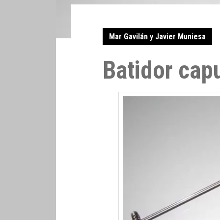
Mar Gavilán y Javier Muniesa
Batidor cap