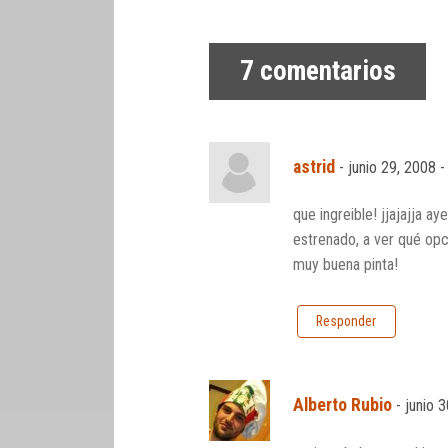
7
comentarios
astrid
-
junio 29, 2008 
que ingreible! jjajajja a
estrenado, a ver qué op
muy buena pinta!
Responder
Alberto Rubio
-
junio 