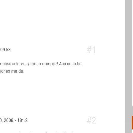
#1
- 09:53
yer mismo lo vi….y me lo compré! Aún no lo he
ciones me da.
#2
30, 2008 - 18:12