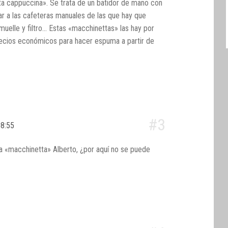
ta cappuccina». Se trata de un batidor de mano con
r a las cafeteras manuales de las que hay que
uelle y filtro… Estas «macchinettas» las hay por
precios económicos para hacer espuma a partir de
#3
 08:55
«macchinetta» Alberto, ¿por aquí no se puede