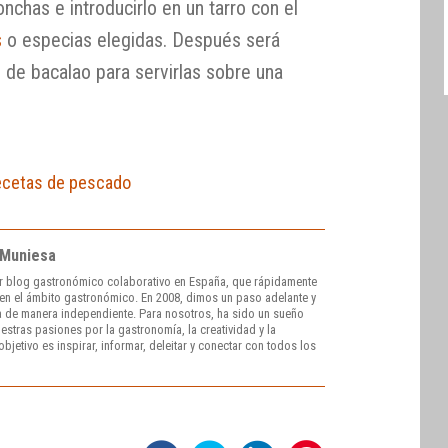
lonchas e introducirlo en un tarro con el
s
o especias elegidas. Después será
 de bacalao para servirlas sobre una
ecetas de pescado
 Muniesa
r blog gastronómico colaborativo en España, que rápidamente
e en el ámbito gastronómico. En 2008, dimos un paso adelante y
 de manera independiente. Para nosotros, ha sido un sueño
stras pasiones por la gastronomía, la creatividad y la
bjetivo es inspirar, informar, deleitar y conectar con todos los