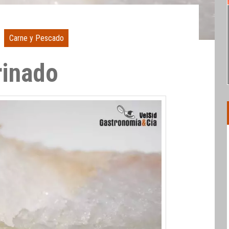
Carne y Pescado
rinado