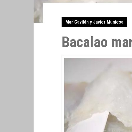
Mar Gavilán y Javier Muniesa
Bacalao ma