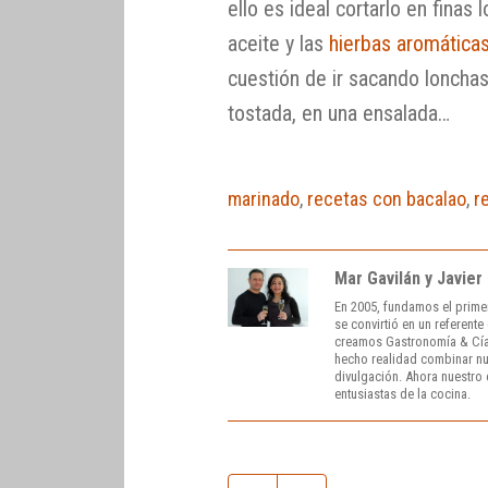
ello es ideal cortarlo en finas 
aceite y las
hierbas aromática
cuestión de ir sacando lonchas
tostada, en una ensalada…
marinado
,
recetas con bacalao
,
r
Mar Gavilán y Javier
En 2005, fundamos el prime
se convirtió en un referent
creamos Gastronomía & Cía
hecho realidad combinar nue
divulgación. Ahora nuestro o
entusiastas de la cocina.