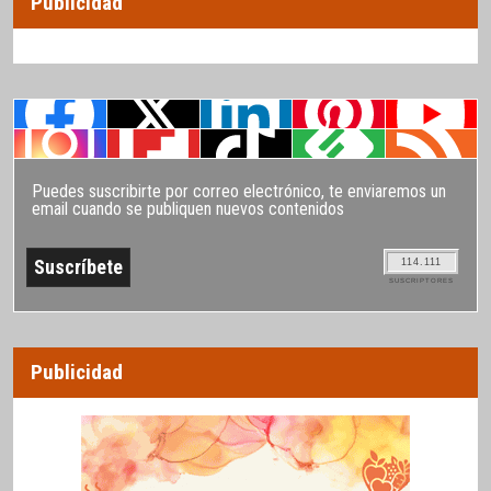
Publicidad
Puedes suscribirte por correo electrónico, te enviaremos un
email cuando se publiquen nuevos contenidos
114.111
SUSCRIPTORES
Publicidad