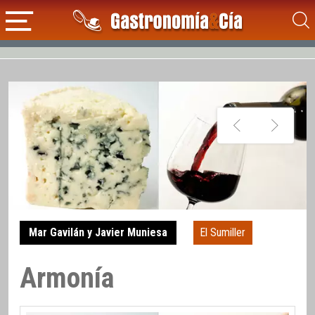
Mar Gavilán y Javier Muniesa
El Sumiller
Armonía