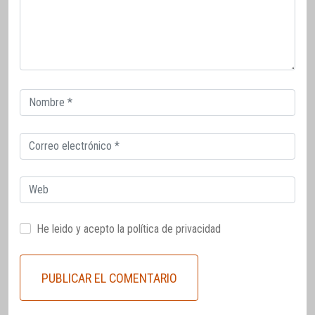
Correo
electrónico
Correo
electrónico
Web
He leido y acepto la
política de privacidad