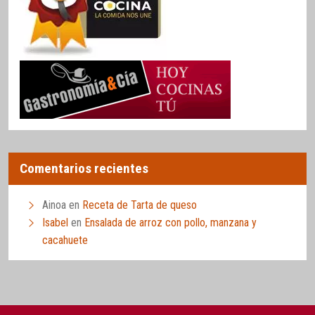
Comentarios recientes
Ainoa
en
Receta de Tarta de queso
Isabel
en
Ensalada de arroz con pollo, manzana y
cacahuete