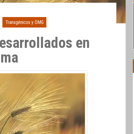
Transgénicos y OMG
esarrollados en
ema