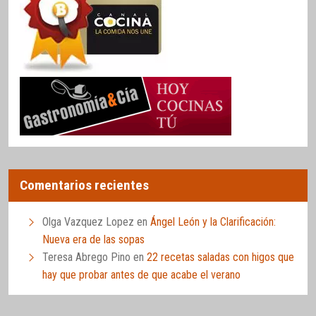
Comentarios recientes
Olga Vazquez Lopez
en
Ángel León y la Clarificación:
Nueva era de las sopas
Teresa Abrego Pino
en
22 recetas saladas con higos que
hay que probar antes de que acabe el verano