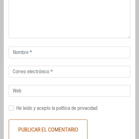
Correo
electrónico
Correo
electrónico
Web
He leido y acepto la
política de privacidad