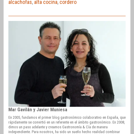
alcachofas
,
alta cocina
,
cordero
Mar Gavilán y Javier Muniesa
En 2005, fundamos el primer blog gastronómico colaborativo en España, que
rápidamente se convirtió en un referente en el ámbito gastronómico. En 2008,
dimos un paso adelante y creamos Gastronomía & Cía de manera
independiente. Para nosotros, ha sido un sueño hecho realidad combinar