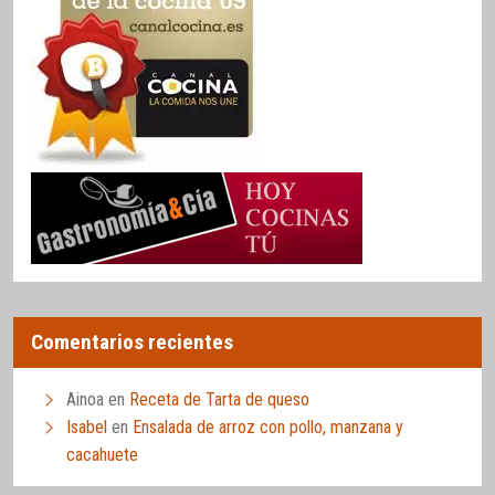
Comentarios recientes
Ainoa
en
Receta de Tarta de queso
Isabel
en
Ensalada de arroz con pollo, manzana y
cacahuete