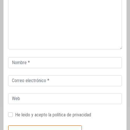
Correo
electrónico
Correo
electrónico
Web
He leido y acepto la
política de privacidad