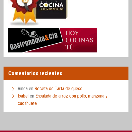
Comentarios recientes
Ainoa
en
Receta de Tarta de queso
Isabel
en
Ensalada de arroz con pollo, manzana y
cacahuete