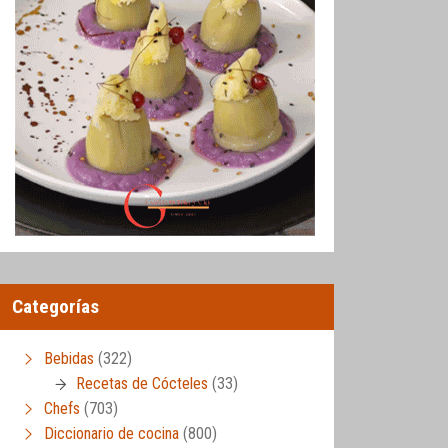
Categorías
Bebidas
(322)
Recetas de Cócteles
(33)
Chefs
(703)
Diccionario de cocina
(800)