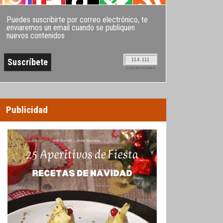
Puedes suscribirte por correo electrónico, te
enviaremos un email cuando se publiquen
nuevos contenidos
114.111
SUSCRIPTORES
Publicidad