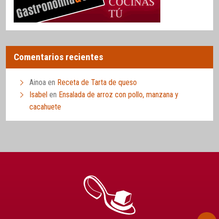
Comentarios recientes
Ainoa
en
Receta de Tarta de queso
Isabel
en
Ensalada de arroz con pollo, manzana y
cacahuete