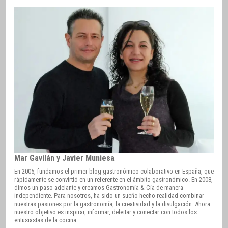
Mar Gavilán y Javier Muniesa
En 2005, fundamos el primer blog gastronómico colaborativo en España, que
rápidamente se convirtió en un referente en el ámbito gastronómico. En 2008,
dimos un paso adelante y creamos Gastronomía & Cía de manera
independiente. Para nosotros, ha sido un sueño hecho realidad combinar
nuestras pasiones por la gastronomía, la creatividad y la divulgación. Ahora
nuestro objetivo es inspirar, informar, deleitar y conectar con todos los
entusiastas de la cocina.