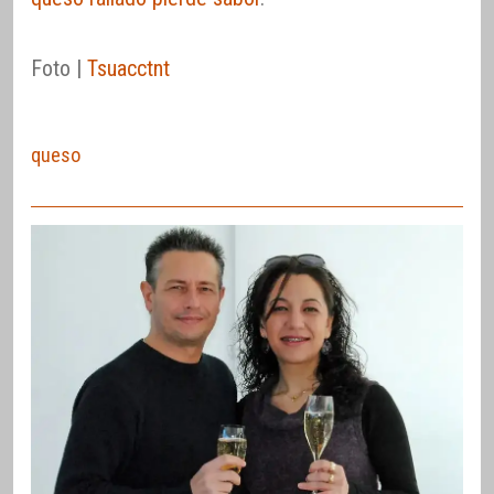
Foto |
Tsuacctnt
queso