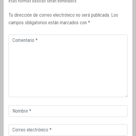
esas normas básicas serán eliminados.
Tu dirección de correo electrónico no será publicada.
Los
campos obligatorios están marcados con
*
Comentario
Correo
electrónico
Correo
electrónico