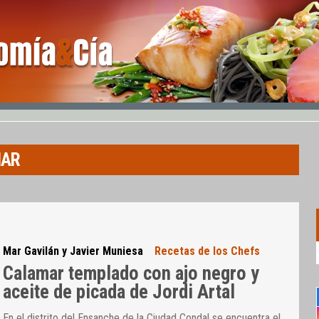
MAR
Mar Gavilán y Javier Muniesa
Recetas de los Chefs
Calamar templado con ajo negro y
aceite de picada de Jordi Artal
En el distrito del Ensanche de la Ciudad Condal se encuentra el