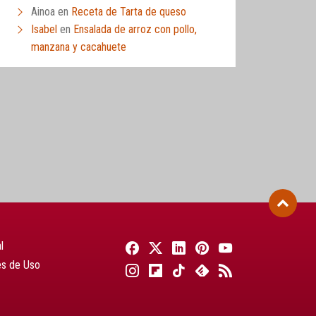
Ainoa
en
Receta de Tarta de queso
Isabel
en
Ensalada de arroz con pollo,
manzana y cacahuete
l
es de Uso