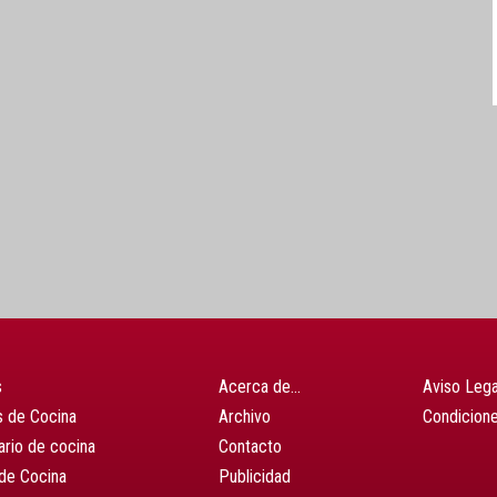
s
Acerca de…
Aviso Lega
 de Cocina
Archivo
Condicion
ario de cocina
Contacto
de Cocina
Publicidad