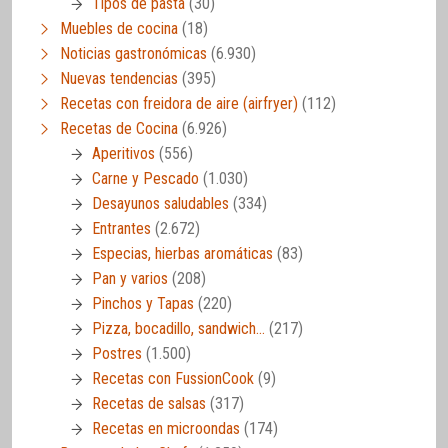
Tipos de pasta
(30)
Muebles de cocina
(18)
Noticias gastronómicas
(6.930)
Nuevas tendencias
(395)
Recetas con freidora de aire (airfryer)
(112)
Recetas de Cocina
(6.926)
Aperitivos
(556)
Carne y Pescado
(1.030)
Desayunos saludables
(334)
Entrantes
(2.672)
Especias, hierbas aromáticas
(83)
Pan y varios
(208)
Pinchos y Tapas
(220)
Pizza, bocadillo, sandwich…
(217)
Postres
(1.500)
Recetas con FussionCook
(9)
Recetas de salsas
(317)
Recetas en microondas
(174)