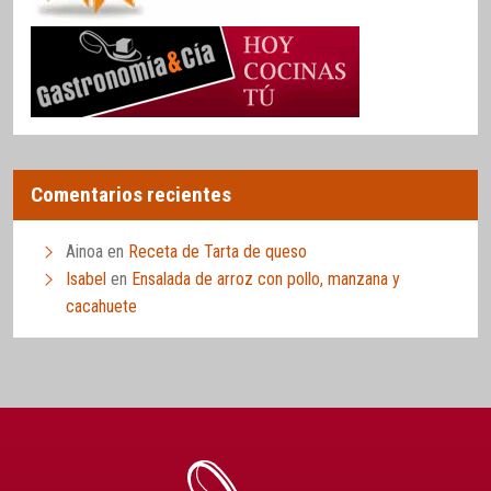
Comentarios recientes
Ainoa
en
Receta de Tarta de queso
Isabel
en
Ensalada de arroz con pollo, manzana y
cacahuete