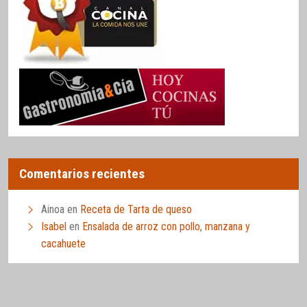
Comentarios recientes
Ainoa
en
Receta de Tarta de queso
Isabel
en
Ensalada de arroz con pollo, manzana y
cacahuete