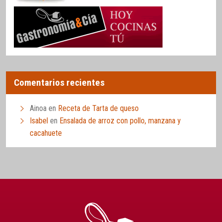
Comentarios recientes
Ainoa
en
Receta de Tarta de queso
Isabel
en
Ensalada de arroz con pollo, manzana y
cacahuete